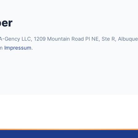
er
AA-Gency LLC, 1209 Mountain Road Pl NE, Ste R, Albuqu
im
Impressum
.