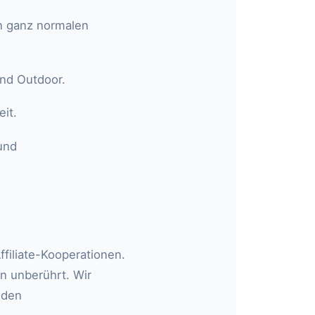
en ganz normalen
und Outdoor.
it.
und
filiate-Kooperationen.
n unberührt. Wir
n den